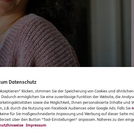
 zum Datenschutz
akzeptieren" klicken, stimmen Sie der Speicherung von Cookies und ähnlichen
. Dadurch ermöglichen Sie eine zuverlässige Funktion der Website, die Analy
rketingaktivitäten sowie die Möglichkeit, Ihnen personalisierte Inhalte und
Versicherungen und Vorsorge
n, z.B. durch die Nutzung von Facebook Audiences oder Google Ads. Falls Sie
n
r keine für Sie maßgeschneiderte Anpassung und Werbung auf dieser Seite mö
erzeit über den Button "Tool-Einstellungen" anpassen. Näheres zu den einge
hutzhinweise
Impressum