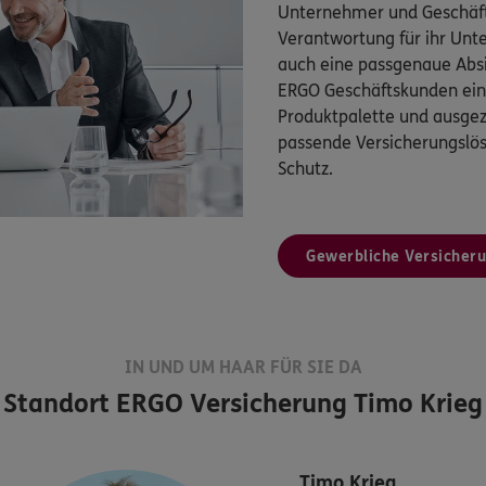
Unternehmer und Geschäft
Verantwortung für ihr Un
auch eine passgenaue Absi
ERGO Geschäftskunden eine
Produktpalette und ausgez
passende Versicherungsl
Schutz.
Gewerbliche Versicher
IN UND UM HAAR FÜR SIE DA
Standort
ERGO Versicherung Timo Krieg
Timo
Krieg